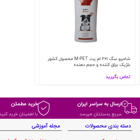
شامپو سگ ۱×۲ ام پت M-PET محصول کشور
بلژیک براق کننده و حجم دهنده
تماس بگیرید
ارسال به سراسر ایران
خرید مطمئن
سریع بدستتان میرسد.
با اطمینان خرید کنید.
دسته بندی محصولات
مجله آموزشی