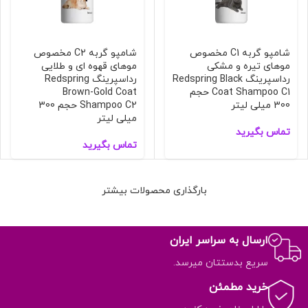
شامپو گربه C1 مخصوص
شامپو گربه C2 مخصوص
موهای تیره و مشکی
موهای قهوه ای و طلایی
رداسپرینگ Redspring Black
رداسپرینگ Redspring
Coat Shampoo C1 حجم
Brown-Gold Coat
300 میلی لیتر
Shampoo C2 حجم 300
میلی لیتر
تماس بگیرید
تماس بگیرید
بارگذاری محصولات بیشتر
ارسال به سراسر ایران
سریع بدستتان میرسد.
خرید مطمئن