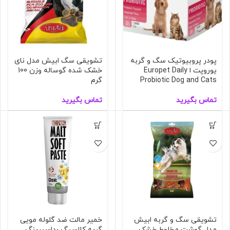
پودر پروبیوتیک سگ و گربه
تشویقی سگ ابیش مدل نای
یوروپت ا Europet Daily
خشک شده گوساله وزن 100
Probiotic Dog and Cats
گرم
تماس بگیرید
تماس بگیرید
تشویقی سگ و گربه ابیش
خمیر مالت ضد گلوله مویی
مدل گوشت مخلوط خشک
گربه کلاسیگ رداسپرینگ