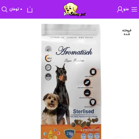
0
منو
۰
تومان
فروخته
شده