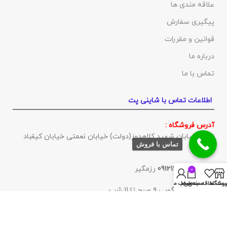
علاقه مندی ها
پیگیری سفارش
قوانین و مقررات
درباره ما
تماس با ما
اطلاعات تماس با شاینی پت
آدرس فروشگاه :
تهران خیابان شهید کلاهدوز(دولت) خیابان نعمتی خیابان کیقباد
تماس با فروش
پلاک ۳
تلفن :
09121202189
رزمگير
0
روشگاه
ست علاقه مندی ها
سبد خرید
حساب من
ساعات پاسخگويى ٩ صبح تا 11 شب
با ما همراه باشید