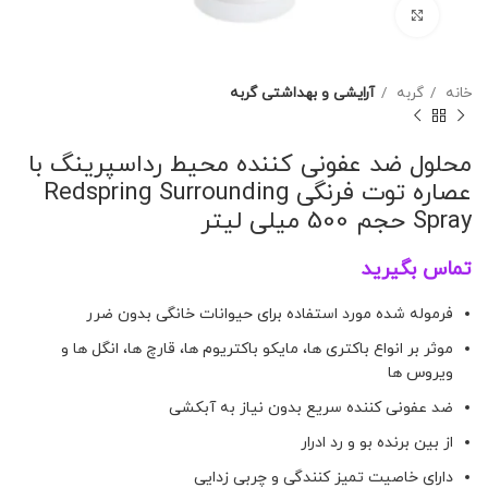
برای بزرگنمایی کلیک کنید
خانه
گربه
آرایشی و بهداشتی گربه
محلول ضد عفونی کننده محیط رداسپرینگ با
عصاره توت فرنگی Redspring Surrounding
Spray حجم 500 میلی لیتر
تماس بگیرید
فرموله شده مورد استفاده برای حیوانات خانگی بدون ضرر
موثر بر انواع باكترى ها، مایكو باكتریوم ها، قارچ ها، انگل ها و
ویروس ها
ضد عفونی کننده سریع بدون نیاز به آبکشی
از بین برنده بو و رد ادرار
دارای خاصیت تمیز کنندگی و چربی زدایی