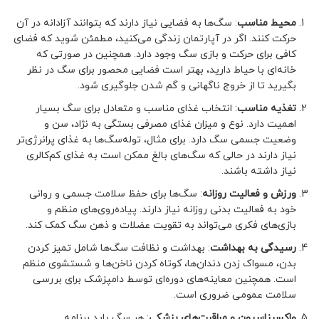
محیط مناسب
: سگ‌ها به فضایی نیاز دارند که بتوانند آزادانه در آن
حرکت کنند. اگر در آپارتمان زندگی می‌کنید، مطمئن شوید که فضای
کافی برای حرکت و بازی سگ وجود دارد. همچنین در صورتی که
خانه‌ای با حیاط دارید، بهتر است فضایی محصور برای سگ در نظر
بگیرید تا از خروج ناگهانی و گم شدن جلوگیری شود.
تغذیه مناسب
: انتخاب غذای مناسب و متعادل برای سگ بسیار
اهمیت دارد. نوع و میزان غذای مصرفی بستگی به نژاد، سن و
وضعیت جسمی سگ دارد. برای مثال، توله‌سگ‌ها به غذای پرانرژی‌تر
نیاز دارند در حالی که سگ‌های بالغ ممکن است به غذای کم‌کالری
نیاز داشته باشند.
ورزش و فعالیت روزانه
: سگ‌ها برای حفظ سلامت جسمی و روانی
خود به فعالیت بدنی روزانه نیاز دارند. پیاده‌روی‌های منظم و
بازی‌های فکری می‌تواند به تقویت عضلات و ذهن سگ کمک کند.
رسیدگی به بهداشت
: بهداشت و نظافت سگ‌ها شامل تمیز کردن
بدن، مسواک زدن دندان‌ها، کوتاه کردن ناخن‌ها و شستشوی منظم
است. همچنین معاینه‌های دوره‌ای توسط دامپزشک برای بررسی
سلامت عمومی ضروری است.
واکسیناسیون و مراقبت‌های پزشکی
: هر سگ باید برنامه